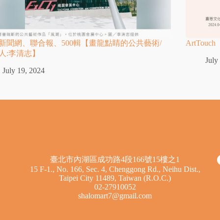
新聞網、聯合報、500輯【畫龍點睛的公共藝術/
ArtTo
人:李清志】
July
July 19, 2024
臺北市內湖區成功路4段166號15樓之1
15 F-1., No. 166, Sec. 4, Chenggong Rd., Neihu Dist.,
Taipei City 11489, Taiwan (R.O.C.)
02-27910052
shalomart7@gmail.com