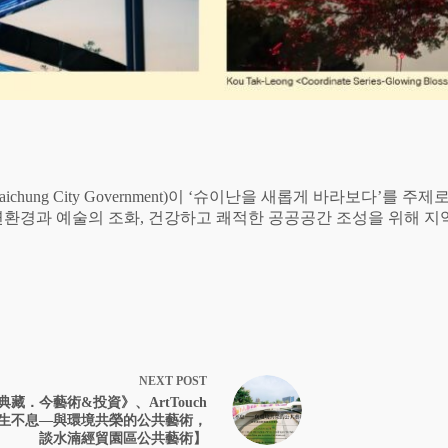
f the Taichung City Government)이 ‘슈이난을 새롭게 바라
 자연환경과 예술의 조화, 건강하고 쾌적한 공공공간 조성을 위해 
NEXT
POST
典藏．今藝術&投資》、ArtTouch
生不息—與環境共榮的公共藝術，
談水湳經貿園區公共藝術】