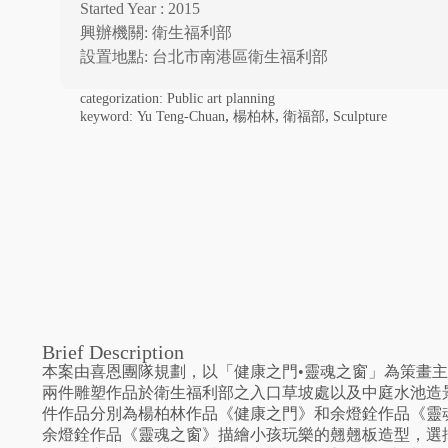
Started Year : 2015
興辦機關: 衛生福利部
設置地點: 台北市南港區衛生福利部
categorization:
Public art planning
,
,
,
keyword:
Yu Teng-Chuan
楊柏林
衛福部
Sculpture
Brief Description
本案由喜恩團隊規劃，以「健康之門•靈魂之窗」為策畫
兩件雕塑作品於衛生福利部之入口草坡處以及中庭水池造
件作品分別為楊柏林作品《健康之門》和余燈銓作品《靈
余燈銓作品《靈魂之窗》描繪小孩玩樂的翹翹板造型，選