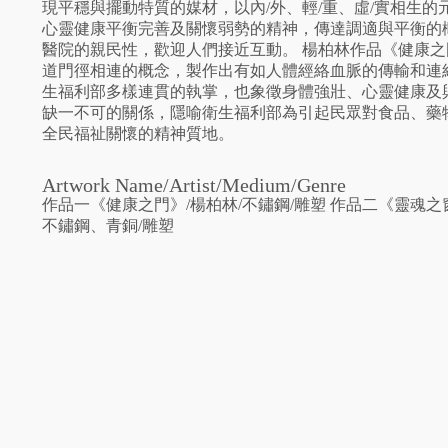
現平穩與擺動特質的媒材，以內/外、輕/重、虛/實相生的
心靈健康平衡完善及關懷弱勢的精神，傳達調適與平衡的
醫院的親民性，歡迎人們接近互動。 楊柏林作品《健康之
道門徑相連的概念，製作出有如人體經絡血脈的傳輸和連
生福利部多樣連貫的執掌，也象徵身體強壯、心靈健康及
缺一不可的關係，隱喻衛生福利部為引起民眾對食品、藥
全民福祉關懷的精神質地。
Artwork Name/Artist/Medium/Genre
作品一《健康之門》/楊柏林/不鏽鋼/雕塑 作品二《靈魂之窗
不鏽鋼、青銅/雕塑