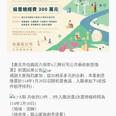
【臺北市信義區六張犁x三興社宅公共藝術創意徵
選】初選結果公告
感謝大家熱烈參加，提出精采多元的企劃，本案創意
徵選於114年1月20日召開初選會議，入圍者如下(依投
件順序排列)：
A類 共收到13件，3件入圍決選(決選簡報時間為
114年2月10日)
《地域・流轉》
《倈坐坐 – 親山家族創意提案》