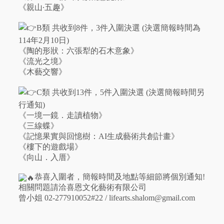
《親山∙五趣》
B類 共收到8件，3件入圍決選 (決選簡報時間為
114年2月10日)
《陶的形狀：六張犁的石木意象》
《流光之境》
《木藝交響》
C類 共收到13件，5件入圍決選 (決選簡報時間另
行通知)
《一境一鏡．走讀植物》
《三線蝶》
《記憶果實與回憶樹：AI生成藝術共創計畫》
《樓下的遊戲場》
《向山．入厝》
恭喜入圍者，簡報時間及地點等細節將個別通知!
相關問題請洽喜恩文化藝術有限公司
曾小姐 02-277910052#22 / lifearts.shalom@gmail.com