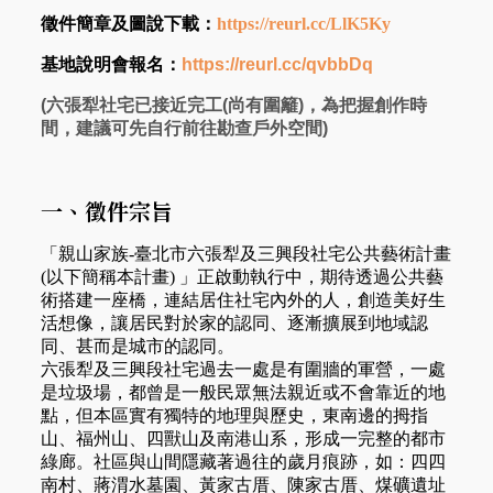
徵件簡章及圖說下載：
https://reurl.cc/LlK5Ky
基地說明會報名：
https://reurl.cc/qvbbDq
(六張犁社宅已接近完工(尚有圍籬)，為把握創作時
間，建議可先自行前往勘查戶外空間)
一、徵件宗旨
「親山家族-臺北市六張犁及三興段社宅公共藝術計畫
(以下簡稱本計畫) 」正啟動執行中，期待透過公共藝
術搭建一座橋，連結居住社宅內外的人，創造美好生
活想像，讓居民對於家的認同、逐漸擴展到地域認
同、甚而是城市的認同。
六張犁及三興段社宅過去一處是有圍牆的軍營，一處
是垃圾場，都曾是一般民眾無法親近或不會靠近的地
點，但本區實有獨特的地理與歷史，東南邊的拇指
山、福州山、四獸山及南港山系，形成一完整的都市
綠廊。社區與山間隱藏著過往的歲月痕跡，如：四四
南村、蔣渭水墓園、黃家古厝、陳家古厝、煤礦遺址