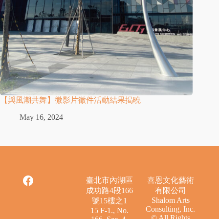
【與風潮共舞】微影片徵件活動結果揭曉
May 16, 2024
臺北市內湖區
喜恩文化藝術
成功路4段166
有限公司
Shalom Arts
號15樓之1
Consulting, Inc.
15 F-1., No.
© All Rights