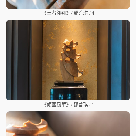
《王者翱翔》/ 鄧善琪 / 4
《傾國風華》/ 鄧善琪 / 1