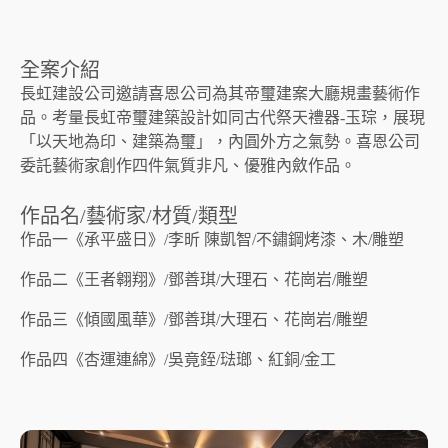
全案介紹
長虹建設公司邀請喜恩公司為其帝璽建案大廳規畫藝術作
品。考量長虹帝璽建築設計如同古代祭天禮器-玉琮，展現
「以天地為印、建築為璽」，內圓外方之氣勢。喜恩公司
委託藝術家創作四件氣質非凡、優雅內斂作品。
作品名/藝術家/材質/類型
作品一《承平盛日》/李昕 陳凱智/不鏽鋼烤漆、木/雕塑
作品二《王者翱翔》/鄧善琪/大理石、花崗岩/雕塑
作品三《傾國風華》/鄧善琪/大理石、花崗岩/雕塑
作品四《杏運連綿》/吳竟銍/琺瑯、紅銅/金工