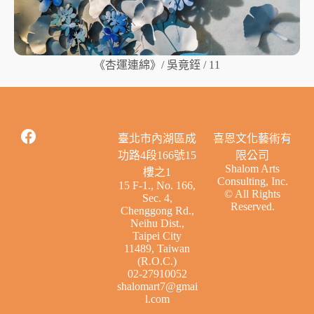
《杏運連綿》/ 吳竟銍 / 11
臺北市內湖區成
喜恩文化藝術有
功路4段166號15
限公司
Shalom Arts
樓之1
Consulting, Inc.
15 F-1., No. 166,
© All Rights
Sec. 4,
Reserved.
Chenggong Rd.,
Neihu Dist.,
Taipei City
11489, Taiwan
(R.O.C.)
02-27910052
shalomart7@gmai
l.com