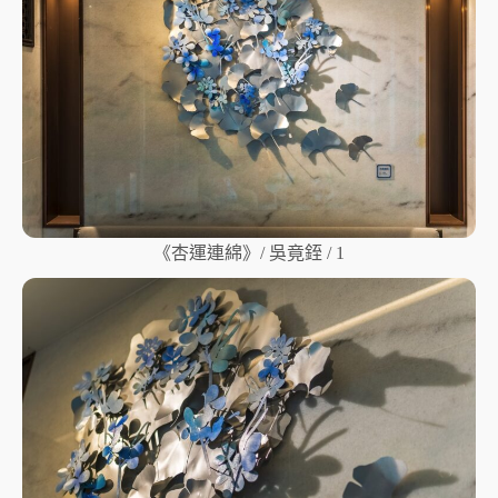
《杏運連綿》/ 吳竟銍 / 1