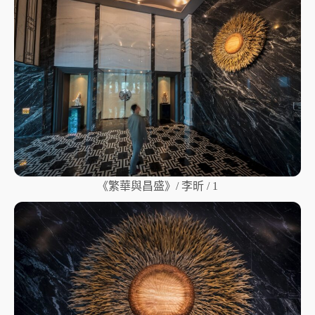
《繁華與昌盛》/ 李昕 / 1