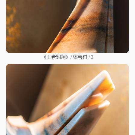
《王者翱翔》/ 鄧善琪 / 3