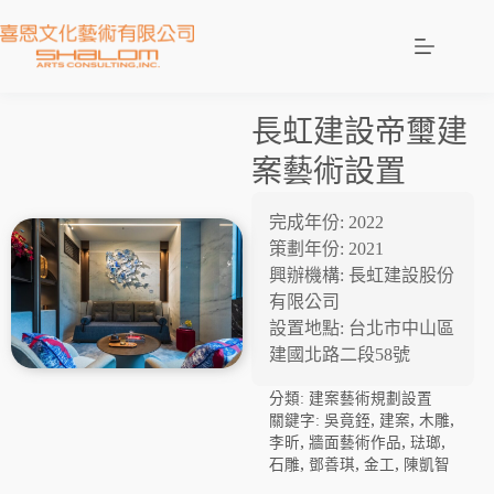
長虹建設帝璽建
案藝術設置
完成年份: 2022
策劃年份: 2021
興辦機構: 長虹建設股份
有限公司
設置地點: 台北市中山區
建國北路二段58號
分類:
建案藝術規劃設置
,
,
,
關鍵字:
吳竟銍
建案
木雕
,
,
,
李昕
牆面藝術作品
琺瑯
,
,
,
石雕
鄧善琪
金工
陳凱智