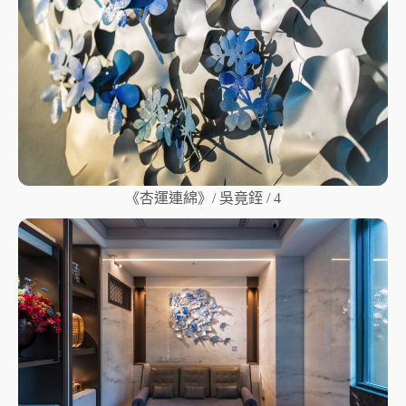
《杏運連綿》/ 吳竟銍 / 4