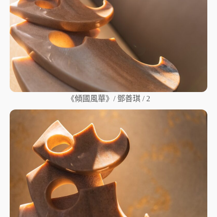
《傾國風華》/ 鄧善琪 / 2