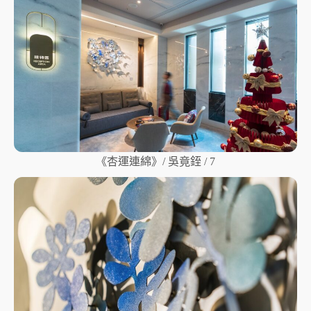
《杏運連綿》/ 吳竟銍 / 7