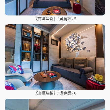
《杏運連綿》/ 吳竟銍 / 5
《杏運連綿》/ 吳竟銍 / 6