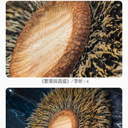
《繁華與昌盛》/ 李昕 / 4