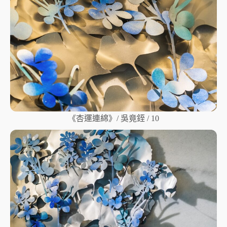
《杏運連綿》/ 吳竟銍 / 10