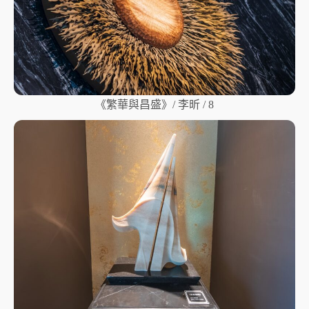
《繁華與昌盛》/ 李昕 / 8