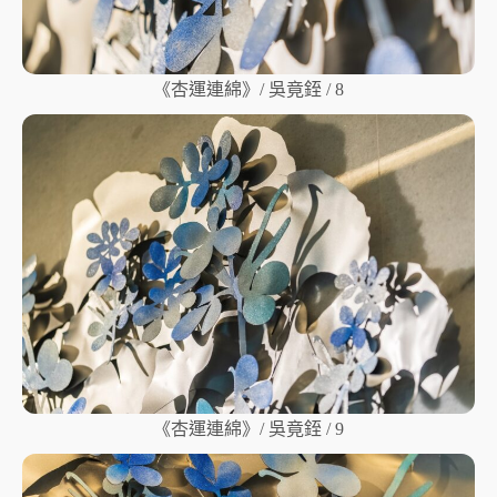
《杏運連綿》/ 吳竟銍 / 8
《杏運連綿》/ 吳竟銍 / 9