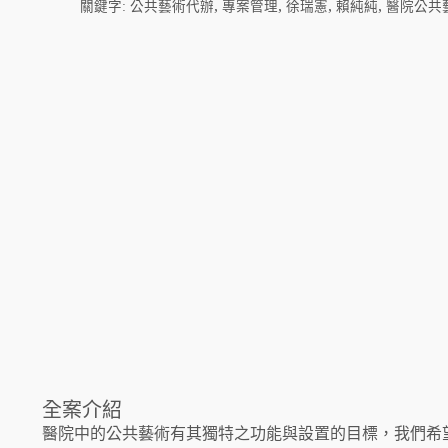
,
,
,
,
關鍵字:
公共藝術代辦
專案管理
徐瑞憲
賴純純
醫院公共
全案介紹
醫院中的公共藝術有其獨特之功能與設置的目標，我們希