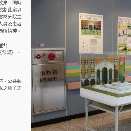
效果；同時
規劃此案以
雲林分院之
人員及患者
場所精神。
說)
《希望》、
座、公共藝
說之種子志