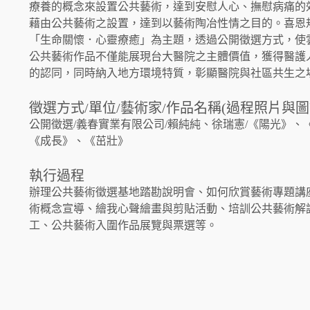
療養的概念來設置公共藝術，達到安慰人心、撫慰病痛的
藉由公共藝術之設置，達到以藝術陶冶性情之目的。喜恩
「生命關懷．心靈療癒」為主題，透過公開徵選方式，使
公共藝術作品不僅能展現台大醫院之主體價值，獲得醫護
的認同，同時納入地方環境特質，彰顯醫院與社區共生之
徵選方式/單位/藝術家/作品名稱(過程照片與圖
公開徵選/義春實業有限公司/賴純純、徐瑞憲/《陽光》、
《成長》、《茁壯》
執行過程
辦理公共藝術徵選基地踏勘說明會、如何欣賞藝術專題講
術概念宣導、繪我心聲繪畫與剪貼活動、培訓公共藝術解
工、公共藝術入圍作品展覽與票選等。