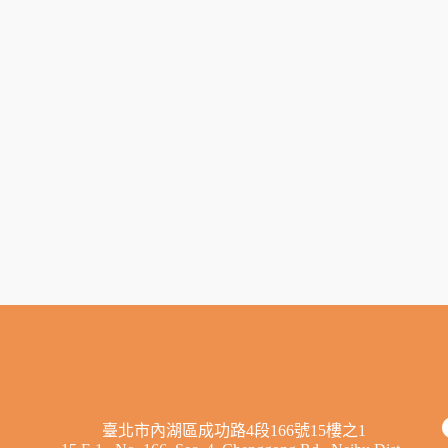
臺北市內湖區成功路4段166號15樓之1