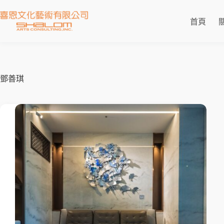
首頁
鄧善琪