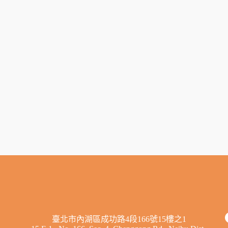
臺北市內湖區成功路4段166號15樓之1