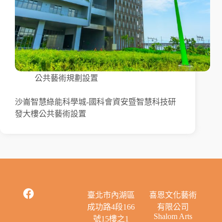
公共藝術規劃設置
沙崙智慧綠能科學城-國科會資安暨智慧科技研
發大樓公共藝術設置
臺北市內湖區
喜恩文化藝術
成功路4段166
有限公司
Shalom Arts
號15樓之1