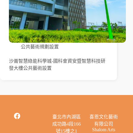
公共藝術規劃設置
沙崙智慧綠能科學城-國科會資安暨智慧科技研
發大樓公共藝術設置
臺北市內湖區
喜恩文化藝術
成功路4段166
有限公司
Shalom Arts
號15樓之1